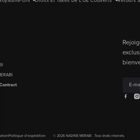
Royaume-Uni
Droits Et Taxes De L'UE Couverts
Retours Si
Rejoi
exclus
s
bienv
BI
MERABI
E-ma
Contract
Facebo
In
sation
Politique d’expédition
© 2026 NADINE MERABI .
Tous droits réservés.