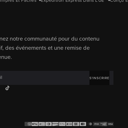
mples Et Faciles
Expédition Express Dans L'UE
Conçu Et
gnez notre communauté pour du contenu
if, des événements et une remise de
enue.
il
S'INSCRIRE
ok
stagram
TikTok
Moyens