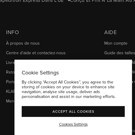
pédition Express Dans L'UE
Conçu Et Fini À La Main Au 
INFO
AIDE
À propos de nous
Mon compte
Centre d'aide et contactez-nous
Guide des taille
Livraison
Magasins MERA
Cookie Settings
Retours
Récompenses 
Portail des retours
Withdraw from 
By clicking “Accept All Cookies”, you agree to the
storing of cookies on your device to enhance site
KLARNA
navigation, analyse site usage, deliver ads
personalisation and assist in our marketing efforts.
Mentions Légales
ACCEPT ALL COOKIES
Cookies Settings
Politique de remboursement
Politique de confidentialité
Conditions d’utili