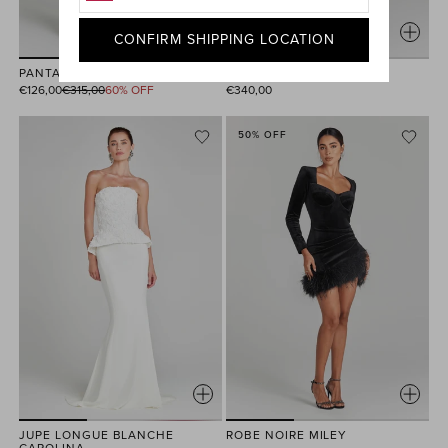
CONFIRM SHIPPING LOCATION
PANTALON NOIR KIRA
PANTALON NOIR DAVINA
Prix
€126,00
€315,00
60% OFF
€340,00
habituel
50% OFF
JUPE LONGUE BLANCHE
ROBE NOIRE MILEY
CAROLINA