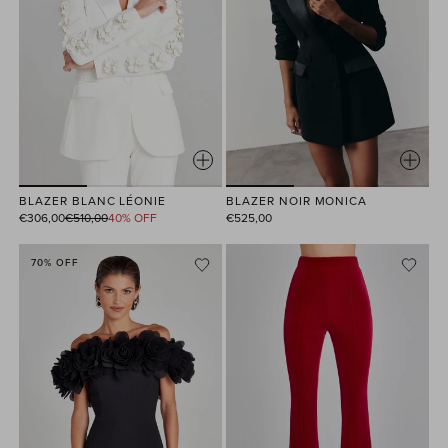
BLAZER BLANC LÉONIE
BLAZER NOIR MONICA
Prix
€306,00
€510,00
40% OFF
€525,00
habituel
70% OFF