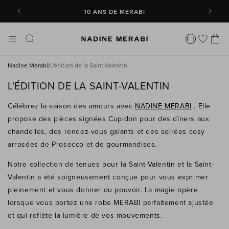
PASSER
10 ANS DE MERABI
AU
CONTENU
Panie
Nadine Merabi
/
L'édition de la Saint-Valentin
C
L'ÉDITION DE LA SAINT-VALENTIN
O
Célébrez la saison des amours avec
NADINE MERABI
. Elle
L
propose des pièces signées Cupidon pour des dîners aux
L
chandelles, des rendez-vous galants et des soirées cosy
E
arrosées de Prosecco et de gourmandises.
C
T
Notre collection de tenues pour la Saint-Valentin et la Saint-
I
Valentin a été soigneusement conçue pour vous exprimer
O
pleinement et vous donner du pouvoir. La magie opère
N
lorsque vous portez une robe MERABI parfaitement ajustée
et qui reflète la lumière de vos mouvements.
: