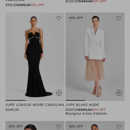
Prix
€220,00
€440,00
50% OFF
Prix
habituel
€115,50
€385,00
70% OFF
habituel
40% OFF
JUPE BLAKE NUDE
JUPE LONGUE NOIRE CAROLINA
Prix
€207,00
€345,00
40% OFF
€345,00
habituel
Rejoignez la liste d'attente
60% OFF
60% OFF