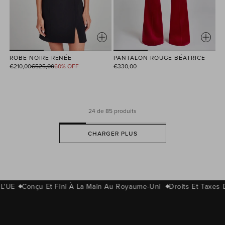
ROBE NOIRE RENÉE
PANTALON ROUGE BÉATRICE
Prix
€210,00
€525,00
60% OFF
€330,00
habituel
24
de 85 produits
CHARGER PLUS
'UE
Conçu Et Fini À La Main Au Royaume-Uni
Droits Et Taxes D