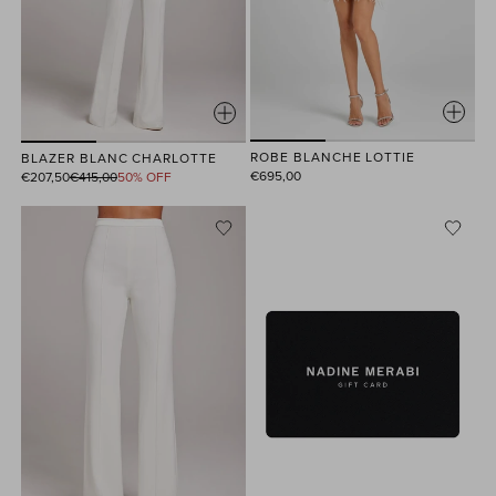
ROBE BLANCHE LOTTIE
BLAZER BLANC CHARLOTTE
Prix
€695,00
€207,50
€415,00
50% OFF
habituel