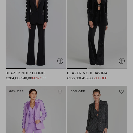
BLAZER NOIR LEONIE
BLAZER NOIR DAVINA
Prix
Prix
€204,00
€510,00
60% OFF
€166,00
€415,00
60% OFF
habituel
habituel
60% OFF
50% OFF