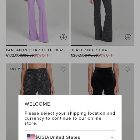
PANTALON CHARLOTTE LILAS
BLAZER NOIR KIRA
Prix
Prix
€132,00
€330,00
60% OFF
€207,50
€415,00
50% OFF
habituel
habituel
60% OFF
WELCOME
Please select your shipping location and
currency to continue to our online
store.
$
USD
/
United States