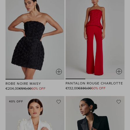
PANTALON ROUGE CHARLOTTE
ROBE NOIRE MAISY
Prix
Prix
€132,00
€330,00
60% OFF
€204,00
€510,00
60% OFF
habituel
habituel
40% OFF